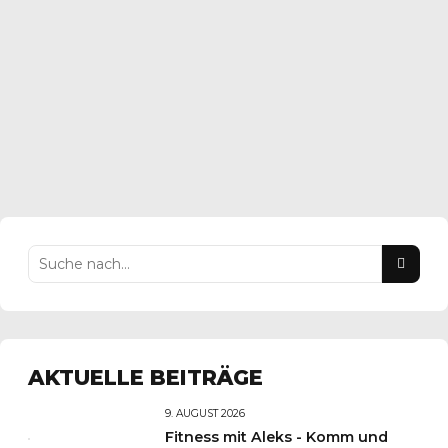
großer Beliebtheit. Mit Schrecken stellten die Faustballer
im Frühjahr 2022 fest, dass das Dach undicht geworden
war und dass es in die Hütte regnete. Mit einer
provisorischen Folie war die...
WEITER LESEN
AKTUELLE BEITRÄGE
9. AUGUST 2026
Fitness mit Aleks - Komm und