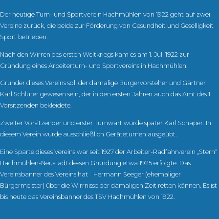
Der heutige Turn- und Sportverein Hachmühlen von 1922 geht auf zwei
Vereine zurück, die beide zur Förderung von Gesundheit und Geselligkeit
Sport betrieben.
Nach den Wirren des ersten Weltkriegs kam es am 1. Juli 1922 zur
Gründung eines Arbeiterturn- und Sportvereins in Hachmühlen.
Gründer dieses Vereins soll der damalige Bürgervorsteher und Gärtner
Karl Schlüter gewesen sein, der in den ersten Jahren auch das Amt des 1.
Vorsitzenden bekleidete.
Zweiter Vorsitzender und erster Turnwart wurde später Karl Schaper. In
diesem Verein wurde ausschließlich Geräteturnen ausgeübt.
Eine Sparte dieses Vereins war seit 1927 der Arbeiter-Radfahrverein „Stern“
Hachmühlen-Neustadt dessen Gründung etwa 1925 erfolgte. Das
Vereinsbanner des Vereins hat Hermann Seeger (ehemaliger
Bürgermeister) über die Wirrnisse der damaligen Zeit retten können. Es ist
bis heute das Vereinsbanner des TSV Hachmühlen von 1922.