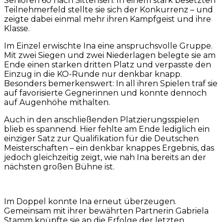
Senioren 60 nach Sittensen. In einem stark besetzten
Teilnehmerfeld stellte sie sich der Konkurrenz – und
zeigte dabei einmal mehr ihren Kampfgeist und ihre
Klasse.
Im Einzel erwischte Ina eine anspruchsvolle Gruppe.
Mit zwei Siegen und zwei Niederlagen belegte sie am
Ende einen starken dritten Platz und verpasste den
Einzug in die KO-Runde nur denkbar knapp.
Besonders bemerkenswert: In all ihren Spielen traf sie
auf favorisierte Gegnerinnen und konnte dennoch
auf Augenhöhe mithalten.
Auch in den anschließenden Platzierungsspielen
blieb es spannend. Hier fehlte am Ende lediglich ein
einziger Satz zur Qualifikation für die Deutschen
Meisterschaften – ein denkbar knappes Ergebnis, das
jedoch gleichzeitig zeigt, wie nah Ina bereits an der
nächsten großen Bühne ist.
Im Doppel konnte Ina erneut überzeugen.
Gemeinsam mit ihrer bewährten Partnerin Gabriela
Stamm knüpfte sie an die Erfolge der letzten