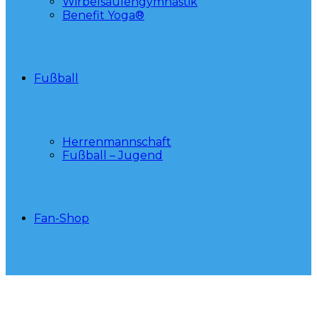
Wirbelsäulengymnastik
Benefit Yoga®
Fußball
Herrenmannschaft
Fußball – Jugend
Fan-Shop