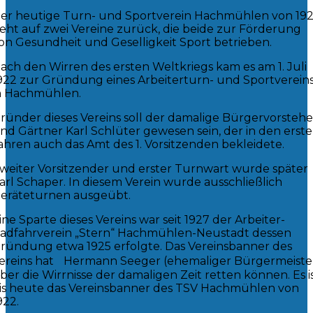
er heutige Turn- und Sportverein Hachmühlen von 19
eht auf zwei Vereine zurück, die beide zur Förderung
on Gesundheit und Geselligkeit Sport betrieben.
ach den Wirren des ersten Weltkriegs kam es am 1. Juli
922 zur Gründung eines Arbeiterturn- und Sportverein
n Hachmühlen.
ründer dieses Vereins soll der damalige Bürgervorstehe
nd Gärtner Karl Schlüter gewesen sein, der in den erst
ahren auch das Amt des 1. Vorsitzenden bekleidete.
weiter Vorsitzender und erster Turnwart wurde später
arl Schaper. In diesem Verein wurde ausschließlich
eräteturnen ausgeübt.
ine Sparte dieses Vereins war seit 1927 der Arbeiter-
adfahrverein „Stern“ Hachmühlen-Neustadt dessen
ründung etwa 1925 erfolgte. Das Vereinsbanner des
ereins hat Hermann Seeger (ehemaliger Bürgermeiste
ber die Wirrnisse der damaligen Zeit retten können. Es i
is heute das Vereinsbanner des TSV Hachmühlen von
922.