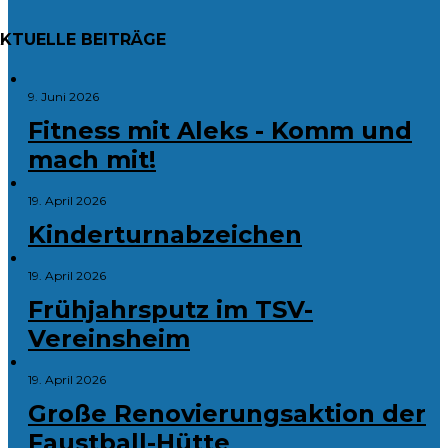
KTUELLE BEITRÄGE
9. Juni 2026
Fitness mit Aleks - Komm und
mach mit!
19. April 2026
Kinderturnabzeichen
19. April 2026
Frühjahrsputz im TSV-
Vereinsheim
19. April 2026
Große Renovierungsaktion der
Faustball-Hütte