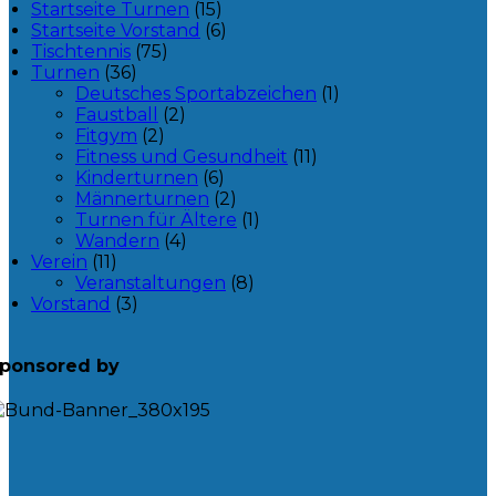
Startseite Turnen
(15)
Startseite Vorstand
(6)
Tischtennis
(75)
Turnen
(36)
Deutsches Sportabzeichen
(1)
Faustball
(2)
Fitgym
(2)
Fitness und Gesundheit
(11)
Kinderturnen
(6)
Männerturnen
(2)
Turnen für Ältere
(1)
Wandern
(4)
Verein
(11)
Veranstaltungen
(8)
Vorstand
(3)
ponsored by