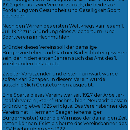
1922 geht auf zwei Vereine zurück, die beide zur
Förderung von Gesundheit und Geselligkeit Sport
betrieben.
Nach den Wirren des ersten Weltkriegs kam es am 1.
Juli 1922 zur Gründung eines Arbeiterturn- und
Sportvereins in Hachmühlen.
Gründer dieses Vereins soll der damalige
Bürgervorsteher und Gärtner Karl Schlüter gewesen
sein, der in den ersten Jahren auch das Amt des 1.
Vorsitzenden bekleidete.
Zweiter Vorsitzender und erster Turnwart wurde
später Karl Schaper. In diesem Verein wurde
ausschließlich Geräteturnen ausgeübt.
Eine Sparte dieses Vereins war seit 1927 der Arbeiter-
Radfahrverein „Stern“ Hachmühlen-Neustadt dessen
Gründung etwa 1925 erfolgte. Das Vereinsbanner des
Vereins hat Hermann Seeger (ehemaliger
Bürgermeister) über die Wirrnisse der damaligen Zeit
retten können. Es ist bis heute das Vereinsbanner des
TSV Hachmühlen von 1922.