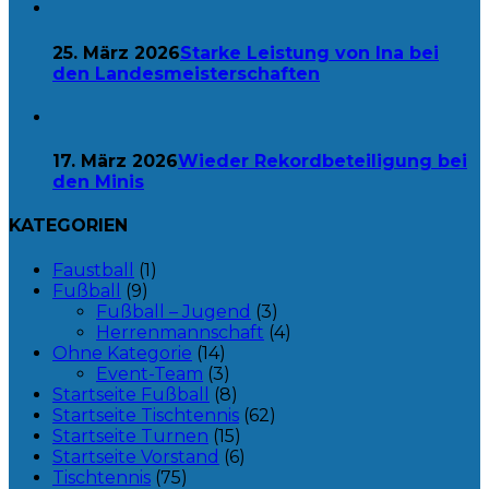
25. März 2026
Starke Leistung von Ina bei
den Landesmeisterschaften
17. März 2026
Wieder Rekordbeteiligung bei
den Minis
KATEGORIEN
Faustball
(1)
Fußball
(9)
Fußball – Jugend
(3)
Herrenmannschaft
(4)
Ohne Kategorie
(14)
Event-Team
(3)
Startseite Fußball
(8)
Startseite Tischtennis
(62)
Startseite Turnen
(15)
Startseite Vorstand
(6)
Tischtennis
(75)