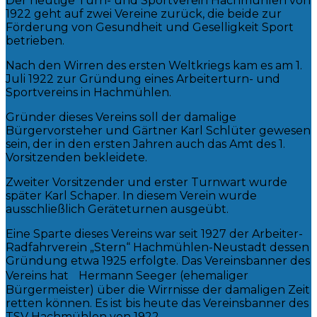
Der heutige Turn- und Sportverein Hachmühlen von
1922 geht auf zwei Vereine zurück, die beide zur
Förderung von Gesundheit und Geselligkeit Sport
betrieben.
Nach den Wirren des ersten Weltkriegs kam es am 1.
Juli 1922 zur Gründung eines Arbeiterturn- und
Sportvereins in Hachmühlen.
Gründer dieses Vereins soll der damalige
Bürgervorsteher und Gärtner Karl Schlüter gewesen
sein, der in den ersten Jahren auch das Amt des 1.
Vorsitzenden bekleidete.
Zweiter Vorsitzender und erster Turnwart wurde
später Karl Schaper. In diesem Verein wurde
ausschließlich Geräteturnen ausgeübt.
Eine Sparte dieses Vereins war seit 1927 der Arbeiter-
Radfahrverein „Stern“ Hachmühlen-Neustadt dessen
Gründung etwa 1925 erfolgte. Das Vereinsbanner des
Vereins hat Hermann Seeger (ehemaliger
Bürgermeister) über die Wirrnisse der damaligen Zeit
retten können. Es ist bis heute das Vereinsbanner des
TSV Hachmühlen von 1922.