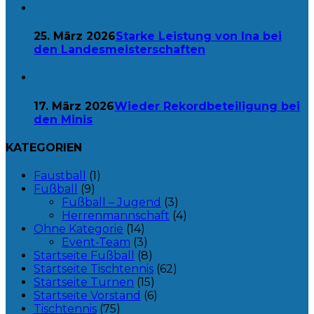
25. März 2026
Starke Leistung von Ina bei
den Landesmeisterschaften
17. März 2026
Wieder Rekordbeteiligung bei
den Minis
KATEGORIEN
Faustball
(1)
Fußball
(9)
Fußball – Jugend
(3)
Herrenmannschaft
(4)
Ohne Kategorie
(14)
Event-Team
(3)
Startseite Fußball
(8)
Startseite Tischtennis
(62)
Startseite Turnen
(15)
Startseite Vorstand
(6)
Tischtennis
(75)