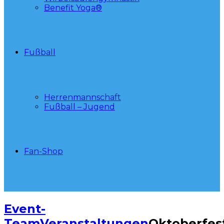
Benefit Yoga®
Fußball
Herrenmannschaft
Fußball – Jugend
Fan-Shop
Event-
Team
Veranstaltungen
Oktoberfes