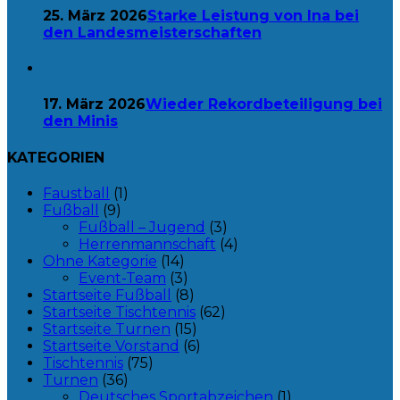
25. März 2026
Starke Leistung von Ina bei
den Landesmeisterschaften
17. März 2026
Wieder Rekordbeteiligung bei
den Minis
KATEGORIEN
Faustball
(1)
Fußball
(9)
Fußball – Jugend
(3)
Herrenmannschaft
(4)
Ohne Kategorie
(14)
Event-Team
(3)
Startseite Fußball
(8)
Startseite Tischtennis
(62)
Startseite Turnen
(15)
Startseite Vorstand
(6)
Tischtennis
(75)
Turnen
(36)
Deutsches Sportabzeichen
(1)