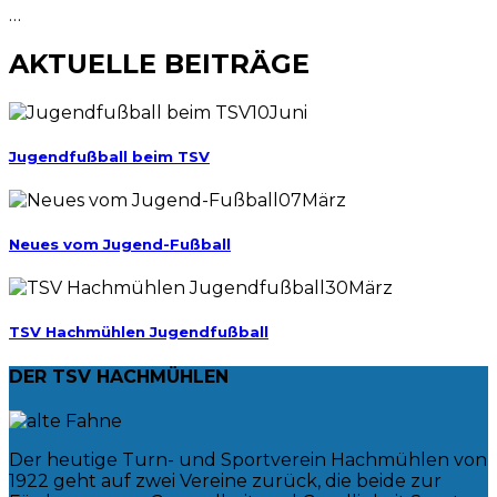
…
AKTUELLE BEITRÄGE
10
Juni
Jugendfußball beim TSV
07
März
Neues vom Jugend-Fußball
30
März
TSV Hachmühlen Jugendfußball
DER TSV HACHMÜHLEN
Der heutige Turn- und Sportverein Hachmühlen von
1922 geht auf zwei Vereine zurück, die beide zur