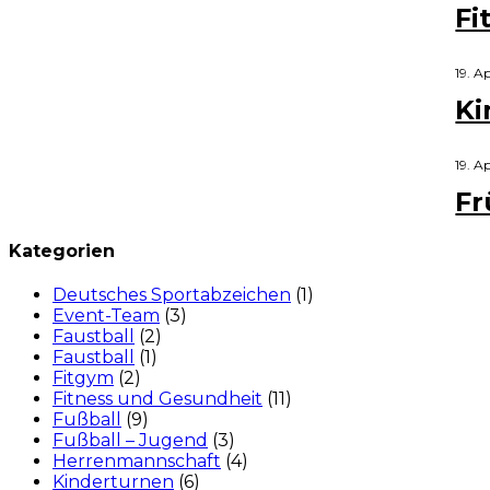
Fi
19. A
Ki
19. A
Fr
Kategorien
Deutsches Sportabzeichen
(1)
Event-Team
(3)
Faustball
(2)
Faustball
(1)
Fitgym
(2)
Fitness und Gesundheit
(11)
Fußball
(9)
Fußball – Jugend
(3)
Herrenmannschaft
(4)
Kinderturnen
(6)