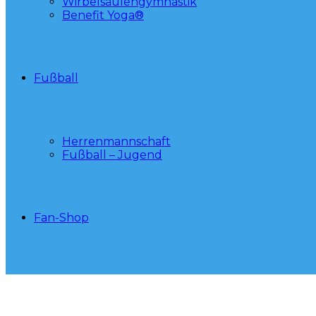
Wirbelsäulengymnastik
Benefit Yoga®
Fußball
Herrenmannschaft
Fußball – Jugend
Fan-Shop