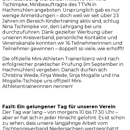
Tschimpke, Minibeauftragte des TTVN in
Hachmühlen angeboten. Ursprünglich gab es nur
wenige Anmeldungen – doch weil wir seit über 23
Jahren im Bereich Kindertraining aktiv sind, schlug
Nina Tschimpke vor, den Lehrgang bei uns
durchzuführen. Dank gezielter Werbung über
unseren Kreisverband, persönliche Kontakte und
Vereinskanäle konnten wir 16 Teilnehm
erinnen und
Teilnehmer gewinnen – doppelt so viele, wie erhofft!
Die offizielle Mini-Athleten Trainerlizenz wird nach
erfolgreicher praktischer Prüfung (im September in
Hachmühlen) vergeben. Danach dürfen sich
Christina Weide, Finja Weide, Sinja Mogalle und Ina
Mogalle-Tschöpe uns offiziell Mini-
Athletentrainerinnen nennen!
Fazit: Ein gelungener Tag für unseren Verein
Der Tag war lang – von morgens 10 bis 17:30 Uhr –
aber er hat sich in jeder Hinsicht gelohnt. Es ist schön
zu sehen, dass unsere langjährige Arbeit vom
Tischtennisverband Niedersachsen wertgeschätzt