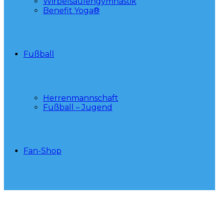
Wirbelsäulengymnastik
Benefit Yoga®
Fußball
Herrenmannschaft
Fußball – Jugend
Fan-Shop