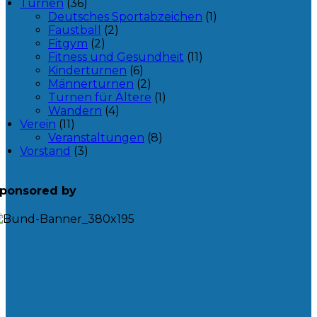
Turnen
(36)
Deutsches Sportabzeichen
(1)
Faustball
(2)
Fitgym
(2)
Fitness und Gesundheit
(11)
Kinderturnen
(6)
Männerturnen
(2)
Turnen für Ältere
(1)
Wandern
(4)
Verein
(11)
Veranstaltungen
(8)
Vorstand
(3)
ponsored by