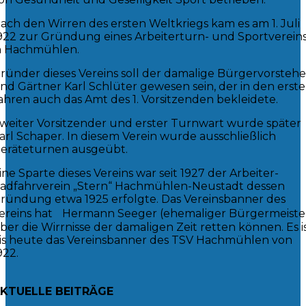
ach den Wirren des ersten Weltkriegs kam es am 1. Juli
922 zur Gründung eines Arbeiterturn- und Sportverein
n Hachmühlen.
ründer dieses Vereins soll der damalige Bürgervorstehe
nd Gärtner Karl Schlüter gewesen sein, der in den erst
ahren auch das Amt des 1. Vorsitzenden bekleidete.
weiter Vorsitzender und erster Turnwart wurde später
arl Schaper. In diesem Verein wurde ausschließlich
eräteturnen ausgeübt.
ine Sparte dieses Vereins war seit 1927 der Arbeiter-
adfahrverein „Stern“ Hachmühlen-Neustadt dessen
ründung etwa 1925 erfolgte. Das Vereinsbanner des
ereins hat Hermann Seeger (ehemaliger Bürgermeiste
ber die Wirrnisse der damaligen Zeit retten können. Es i
is heute das Vereinsbanner des TSV Hachmühlen von
922.
KTUELLE BEITRÄGE