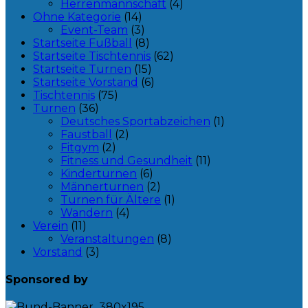
Herrenmannschaft
(4)
Ohne Kategorie
(14)
Event-Team
(3)
Startseite Fußball
(8)
Startseite Tischtennis
(62)
Startseite Turnen
(15)
Startseite Vorstand
(6)
Tischtennis
(75)
Turnen
(36)
Deutsches Sportabzeichen
(1)
Faustball
(2)
Fitgym
(2)
Fitness und Gesundheit
(11)
Kinderturnen
(6)
Männerturnen
(2)
Turnen für Ältere
(1)
Wandern
(4)
Verein
(11)
Veranstaltungen
(8)
Vorstand
(3)
Sponsored by