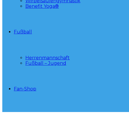
Wirbelsäulengymnastik
Benefit Yoga®
Fußball
Herrenmannschaft
Fußball – Jugend
Fan-Shop